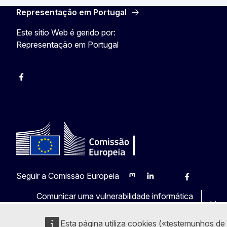
Representação em Portugal
Este sítio Web é gerido por:
Representação em Portugal
Facebook
Instagram
Twitter
YouTube
Seguir a Comissão Europeia
Mastodon
LinkedIn
Bluesky
Facebook
Youtub
Ot
Comunicar uma vulnerabilidade informática
Líng
Esta página utiliza cookies («testemunhos de