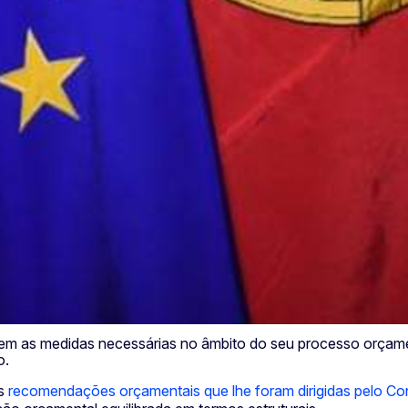
em as medidas necessárias no âmbito do seu processo orçame
o.
às
recomendações orçamentais que lhe foram dirigidas pelo Co