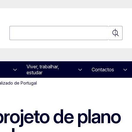
Pesquisar
Pesquisa
Viver, trabalhar,
Contactos
estudar
lizado de Portugal
rojeto de plano