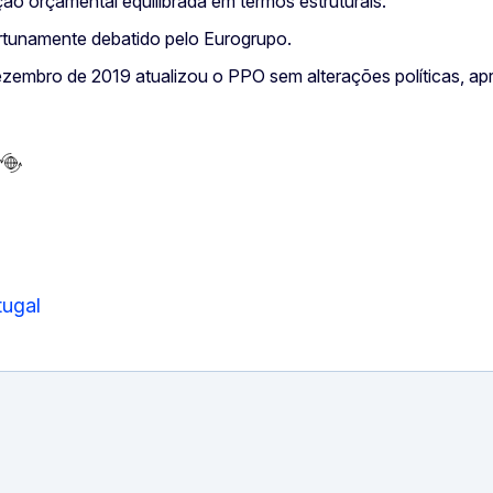
ão orçamental equilibrada em termos estruturais.
rtunamente debatido pelo Eurogrupo.
embro de 2019 atualizou o PPO sem alterações políticas, ap
tugal