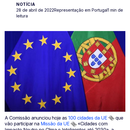
NOTÍCIA
28 de abril de 2022
Representação em Portugal
1 min de
leitura
A Comissão anunciou hoje as
100 cidades da UE
que
vão participar na
Missão da UE
«Cidades com
Impacto Neutro no Clima e Inteligentes até 2030», a