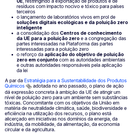
UE
, restringindo a exportação de produtos e de
resíduos com impacto nocivo e tóxico para países
terceiros
o lançamento de laboratórios vivos em prol de
soluções digitais ecológicas e da poluição zero
inteligente
a consolidação dos
Centros de conhecimento
da UE para a poluição zero
e a congregação das
partes interessadas na Plataforma das partes
interessadas para a poluição zero
o reforço da
aplicação do objetivo de poluição
zero em conjunto
com as autoridades ambientais
e outras autoridades responsáveis pela aplicação
da lei
A par da
Estratégia para a Sustentabilidade dos Produtos
Químicos
adotada no ano passado, o plano de ação
dá expressão concreta à ambição da UE de atingir um
nível de poluição zero para um ambiente sem substâncias
tóxicas. Concomitante com os objetivos da União em
matéria de neutralidade climática, saúde, biodiversidade e
eficiência na utilização dos recursos, o plano está
alicerçado em iniciativas nos domínios da energia, da
indústria, da mobilidade, da alimentação, da economia
circular e da agricultura.