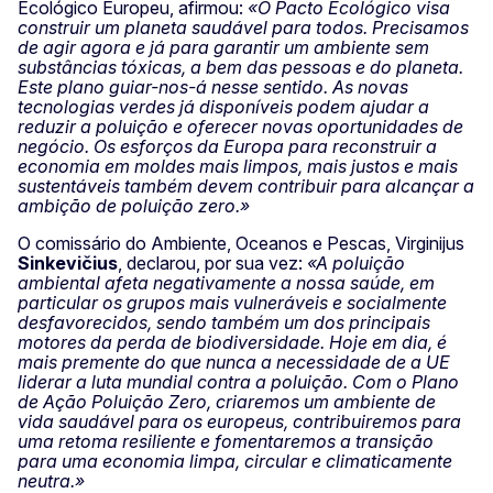
Ecológico Europeu, afirmou:
«O Pacto Ecológico visa
construir um planeta saudável para todos. Precisamos
de agir agora e já para garantir um ambiente sem
substâncias tóxicas, a bem das pessoas e do planeta.
Este plano guiar-nos-á nesse sentido. As novas
tecnologias verdes já disponíveis podem ajudar a
reduzir a poluição e oferecer novas oportunidades de
negócio. Os esforços da Europa para reconstruir a
economia em moldes mais limpos, mais justos e mais
sustentáveis também devem contribuir para alcançar a
ambição de poluição zero.»
O comissário do Ambiente, Oceanos e Pescas, Virginijus
Sinkevičius
, declarou, por sua vez:
«A poluição
ambiental afeta negativamente a nossa saúde, em
particular os grupos mais vulneráveis e socialmente
desfavorecidos, sendo também um dos principais
motores da perda de biodiversidade.
Hoje em dia, é
mais premente do que nunca a necessidade de a UE
liderar a luta mundial contra a poluição.
Com o Plano
de Ação Poluição Zero, criaremos um ambiente de
vida saudável para os europeus, contribuiremos para
uma retoma resiliente e fomentaremos a transição
para uma economia limpa, circular e climaticamente
neutra.»