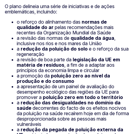
O plano delineia uma série de iniciativas e de ações
emblemáticas, incluindo:
o reforço do alinhamento das
normas de
qualidade do ar
pelas recomendações mais
recentes da Organização Mundial da Saúde
a revisão das normas de
qualidade da água
,
inclusive nos rios e nos mares da União
a
redução da poluição do solo
e o reforço da sua
regeneração
a revisão de boa parte da
legislação da UE em
matéria de resíduos
, a fim de a adaptar aos
princípios da economia limpa e circular
a promoção da
poluição zero ao nível da
produção e do consumo
a apresentação de um painel de avaliação do
desempenho ecológico das regiões da UE para
promover a
poluição zero em todo o território
a
redução das desigualdades no domínio da
saúde
decorrentes do facto de os efeitos nocivos
da poluição na saúde recaírem hoje em dia de forma
desproporcionada sobre as pessoas mais
vulneráveis
a
redução da pegada de poluição externa da