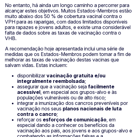
No entanto, há ainda um longo caminho a percorrer para
alcançar estes objetivos. Muitos Estados-Membros estão
muito abaixo dos 50 % de cobertura vacinal contra o
VPH para as raparigas, com dados limitados disponíveis
para rapazes e jovens adultos, e existe uma considerável
falta de dados sobre as taxas de vacinação contra o
VHB.
A recomendação hoje apresentada inclui uma série de
medidas que os Estados-Membros podem tomar a fim de
melhorar as taxas de vacinação destas vacinas que
salvam vidas. Estas incluem:
disponibilizar
vacinação gratuita e/ou
integralmente reembolsada
;
assegurar que a vacinação seja
facilmente
acessível
, em especial aos grupos-alvo e às
populações vulneráveis ou de alto risco;
integrar a imunização dos cancros preveníveis por
vacinação nos seus
planos nacionais de luta
contra o cancro
;
reforçar os
esforços de comunicação
, em
especial dando a conhecer os benefícios da
vacinação aos pais, aos jovens e aos grupos-alvo e
combatendo as informações falsas e a