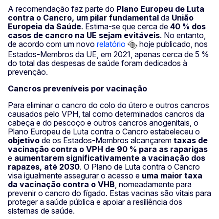
A recomendação faz parte do
Plano Europeu de Luta
contra o Cancro, um pilar fundamental
da
União
Europeia da Saúde
. Estima-se que cerca de
40 % dos
casos de cancro na UE sejam evitáveis
. No entanto,
de acordo com um novo
relatório
hoje publicado, nos
Estados-Membros da UE, em 2021, apenas cerca de 5 %
do total das despesas de saúde foram dedicados à
prevenção.
Cancros preveníveis por vacinação
Para eliminar o cancro do colo do útero e outros cancros
causados pelo VPH, tal como determinados cancros da
cabeça e do pescoço e outros cancros anogenitais, o
Plano Europeu de Luta contra o Cancro estabeleceu o
objetivo
de os Estados-Membros alcançarem
taxas de
vacinação contra o VPH de 90 % para as raparigas
e
aumentarem significativamente a vacinação dos
rapazes, até 2030
. O Plano de Luta contra o Cancro
visa igualmente assegurar o acesso e
uma maior taxa
da vacinação contra o VHB
, nomeadamente para
prevenir o cancro do fígado. Estas vacinas são vitais para
proteger a saúde pública e apoiar a resiliência dos
sistemas de saúde.