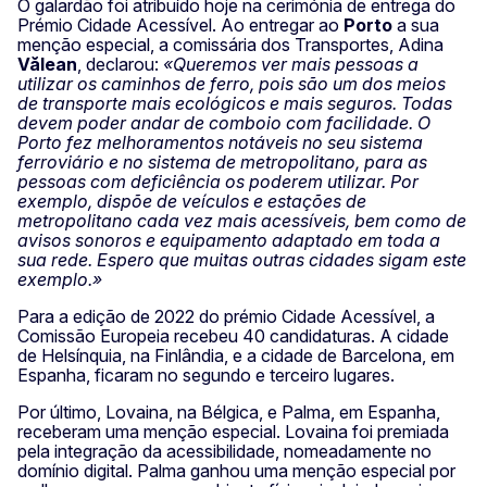
O galardão foi atribuído hoje na cerimónia de entrega do
Prémio Cidade Acessível. Ao entregar ao
Porto
a sua
menção especial, a comissária dos Transportes, Adina
Vălean
, declarou:
«Queremos ver mais pessoas a
utilizar os caminhos de ferro, pois são um dos meios
de transporte mais ecológicos e mais seguros. Todas
devem poder andar de comboio com facilidade. O
Porto fez melhoramentos notáveis no seu sistema
ferroviário e no sistema de metropolitano, para as
pessoas com deficiência os poderem utilizar. Por
exemplo, dispõe de veículos e estações de
metropolitano cada vez mais acessíveis, bem como de
avisos sonoros e equipamento adaptado em toda a
sua rede. Espero que muitas outras cidades sigam este
exemplo.»
Para a edição de 2022 do prémio Cidade Acessível, a
Comissão Europeia recebeu 40 candidaturas. A cidade
de Helsínquia, na Finlândia, e a cidade de Barcelona, em
Espanha, ficaram no segundo e terceiro lugares.
Por último, Lovaina, na Bélgica, e Palma, em Espanha,
receberam uma menção especial. Lovaina foi premiada
pela integração da acessibilidade, nomeadamente no
domínio digital. Palma ganhou uma menção especial por