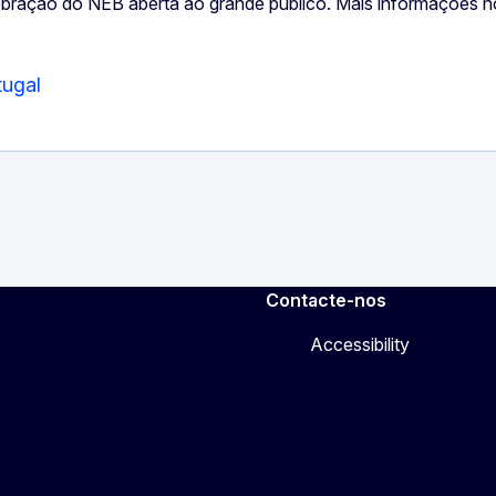
bração do NEB aberta ao grande público. Mais informações 
tugal
Contacte-nos
Accessibility