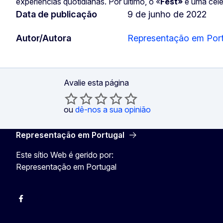
experiências quotidianas. Por último, o «
Fest»
é uma cele
Data de publicação
9 de junho de 2022
Autor/Autora
Representação em Por
Avalie esta página
ou
dê-nos a sua opinião
Representação em Portugal
Este sítio Web é gerido por:
Representação em Portugal
Facebook
Instagram
Twitter
YouTube