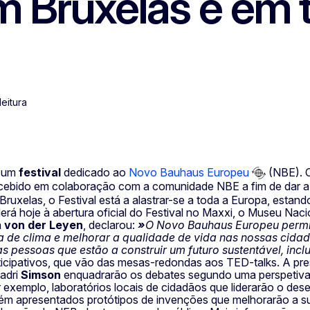
 Bruxelas e em 
leitura
, um
festival
dedicado ao
Novo Bauhaus Europeu
(NBE). C
cebido em colaboração com a comunidade NBE a fim de dar a 
uxelas, o Festival está a alastrar-se a toda a Europa, estan
rá hoje à abertura oficial do Festival no Maxxi, o Museu Naci
a
von der Leyen
, declarou:
»
O Novo Bauhaus Europeu permite
e clima e melhorar a qualidade de vida nas nossas cidades,
pessoas que estão a construir um futuro sustentável, inclu
rticipativos, que vão das mesas-redondas aos TED-talks. A pr
adri
Simson
enquadrarão os debates segundo uma perspetiva
 exemplo, laboratórios locais de cidadãos que liderarão o des
 apresentados protótipos de invenções que melhorarão a sust