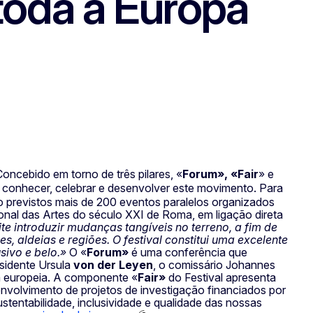
toda a Europa
oncebido em torno de três pilares, «
Forum», «Fair
» e
conhecer, celebrar e desenvolver este movimento. Para
do previstos mais de 200 eventos paralelos organizados
onal das Artes do século XXI de Roma, em ligação direta
 introduzir mudanças tangíveis no terreno, a fim de
 aldeias e regiões. O festival constitui uma excelente
sivo e belo.»
O «
Forum»
é uma conferência que
esidente Ursula
von der Leyen
, o comissário Johannes
 europeia. A componente «
Fair»
do Festival apresenta
envolvimento de projetos de investigação financiados por
entabilidade, inclusividade e qualidade das nossas