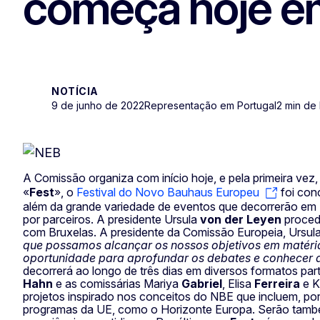
começa hoje em
NOTÍCIA
9 de junho de 2022
Representação em Portugal
2 min de 
A Comissão organiza com início hoje, e pela primeira vez
«
Fest
», o
Festival do Novo Bauhaus Europeu
foi con
além da grande variedade de eventos que decorrerão em Br
por parceiros. A presidente Ursula
von der Leyen
procede
com Bruxelas. A presidente da Comissão Europeia, Ursul
que possamos alcançar os nossos objetivos em matéria d
oportunidade para aprofundar os debates e conhecer as 
decorrerá ao longo de três dias em diversos formatos pa
Hahn
e as comissárias Mariya
Gabriel
, Elisa
Ferreira
e K
projetos inspirado nos conceitos do NBE que incluem, por
programas da UE, como o Horizonte Europa. Serão também