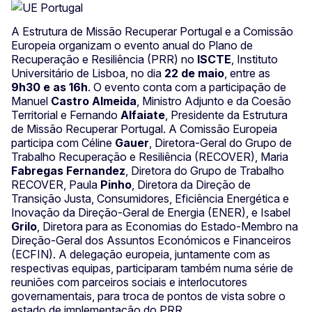
A Estrutura de Missão Recuperar Portugal e a Comissão
Europeia organizam o evento anual do Plano de
Recuperação e Resiliência (PRR) no
ISCTE
, Instituto
Universitário de Lisboa, no dia
22 de maio
, entre as
9h30 e as 16h
. O evento conta com a participação de
Manuel
Castro Almeida
, Ministro Adjunto e da Coesão
Territorial e Fernando
Alfaiate
, Presidente da Estrutura
de Missão Recuperar Portugal. A Comissão Europeia
participa com Céline
Gauer
, Diretora-Geral do Grupo de
Trabalho Recuperação e Resiliência (RECOVER), Maria
Fabregas Fernandez
, Diretora do Grupo de Trabalho
RECOVER, Paula
Pinho
, Diretora da Direção de
Transição Justa, Consumidores, Eficiência Energética e
Inovação da Direção-Geral de Energia (ENER), e Isabel
Grilo
, Diretora para as Economias do Estado-Membro na
Direção-Geral dos Assuntos Económicos e Financeiros
(ECFIN). A delegação europeia, juntamente com as
respectivas equipas, participaram também numa série de
reuniões com parceiros sociais e interlocutores
governamentais, para troca de pontos de vista sobre o
estado de implementação do PRR.