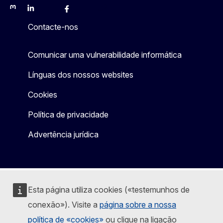
Mastodon
LinkedIn
Bluesky
Facebook
Youtube
Other
Contacte-nos
Comunicar uma vulnerabilidade informática
Línguas dos nossos websites
Cookies
Política de privacidade
Advertência jurídica
Esta página utiliza cookies («testemunhos de
conexão»). Visite a
página sobre a nossa
política de «cookies»
ou clique na ligação