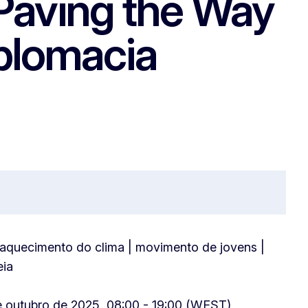
“Paving the Way
plomacia
| aquecimento do clima | movimento de jovens |
eia
e outubro de 2025, 08:00 - 19:00 (WEST)