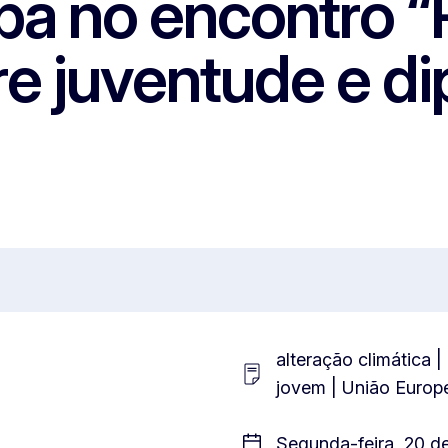
ipa no encontro 
e juventude e di
alteração climática 
jovem | União Europ
Segunda-feira, 20 d