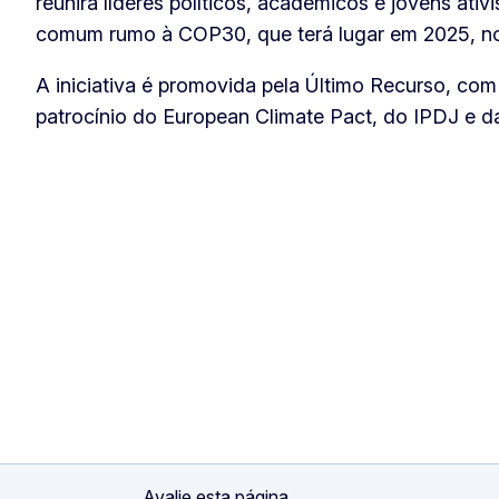
reunirá líderes políticos, académicos e jovens ativi
comum rumo à COP30, que terá lugar em 2025, no 
A iniciativa é promovida pela Último Recurso, co
patrocínio do European Climate Pact, do IPDJ e d
Avalie esta página