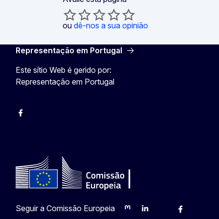
ou
dê-nos a sua opinião
Representação em Portugal
Este sítio Web é gerido por:
Representação em Portugal
Facebook
Instagram
Twitter
YouTube
Seguir a Comissão Europeia
Mastodon
LinkedIn
Bluesky
Facebook
Youtub
Ot