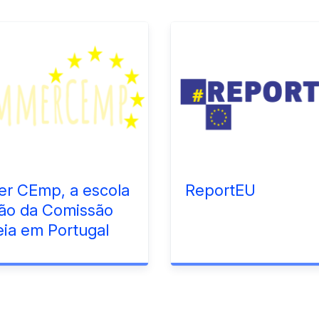
r CEmp, a escola
ReportEU
rão da Comissão
ia em Portugal