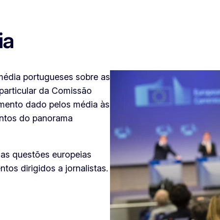
ia
 média portugueses sobre as
 particular da Comissão
mento dado pelos média às
entos do panorama
das questões europeias
s dirigidos a jornalistas.