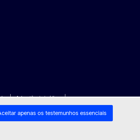
ade
Advertência jurídica
Aceitar apenas os testemunhos essenciais