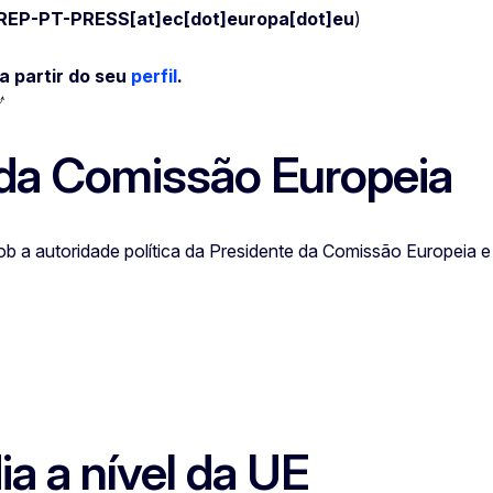
EP-PT-PRESS[at]ec[dot]europa[dot]eu
)
a partir do seu
perfil
.
 da Comissão Europeia
ob a autoridade política da Presidente da Comissão Europei
a a nível da UE