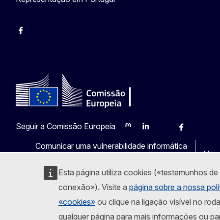
Facebook
Instagram
Twitter
YouTube
Seguir a Comissão Europeia
Mastodon
LinkedIn
Bluesky
Facebook
Youtub
Ot
Comunicar uma vulnerabilidade informática
Líng
Esta página utiliza cookies («testemunhos de
conexão»). Visite a
página sobre a nossa polí
«cookies»
ou clique na ligação visível no rod
qualquer página para mais informações ou pa