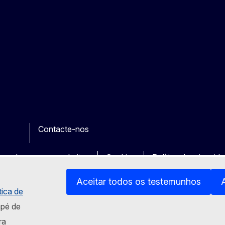
Contacte-nos
e
her
uas dos nossos websites
Cookies
Política de privacid
Aceitar todos os testemunhos
tica de
apé de
ra