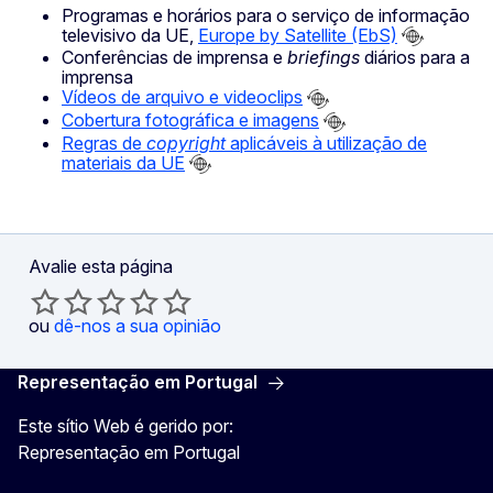
Programas e horários para o serviço de informação
televisivo da UE,
Europe by Satellite (EbS)
Conferências de imprensa e
briefings
diários para a
imprensa
Vídeos de arquivo e videoclips
Cobertura fotográfica e imagens
Regras de
copyright
aplicáveis à utilização de
materiais da UE
Avalie esta página
ou
dê-nos a sua opinião
Representação em Portugal
Este sítio Web é gerido por:
Representação em Portugal