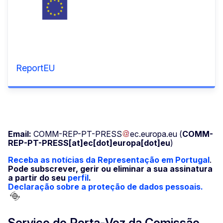
ReportEU
Email:
COMM-REP-PT-PRESS
ec
.
europa
.
eu
(
COMM-
REP-PT-PRESS[at]ec[dot]europa[dot]eu
)
Receba as notícias da Representação em Portugal
.
Pode subscrever, gerir ou eliminar a sua assinatura
a partir do seu
perfil
.
Declaração sobre a proteção de dados pessoais.
Serviço do Porta-Voz da Comissão