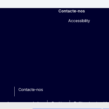
Contacte-nos
Accessibility
Contacte-nos
e
her
uas dos nossos websites
Cookies
Política de privacid