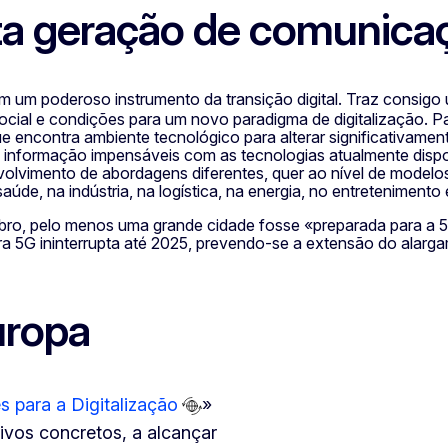
nta geração de comunic
am um poderoso instrumento da transição digital. Traz consig
ial e condições para um novo paradigma de digitalização. Pa
e encontra ambiente tecnológico para alterar significativame
de informação impensáveis com as tecnologias atualmente dispo
volvimento de abordagens diferentes, quer ao nível de modelo
de, na indústria, na logística, na energia, no entretenimento e
ro, pelo menos uma grande cidade fosse «preparada para a 5G
tura 5G ininterrupta até 2025, prevendo-se a extensão do alarga
uropa
s para a Digitalização
»
ivos concretos, a alcançar