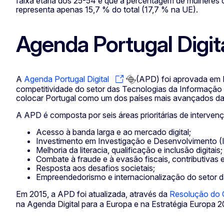
faixa etária dos 25-54 é que a percentagem de mulheres 
representa apenas 15,7 % do total (17,7 % na UE).
Agenda Portugal Digit
A
Agenda Portugal Digital
(APD) foi aprovada em P
competitividade do setor das Tecnologias da Informaçã
colocar Portugal como um dos países mais avançados da
A APD é composta por seis áreas prioritárias de interven
Acesso à banda larga e ao mercado digital;
Investimento em Investigação e Desenvolvimento (
Melhoria da literacia, qualificação e inclusão digitais;
Combate à fraude e à evasão fiscais, contributivas e
Resposta aos desafios societais;
Empreendedorismo e internacionalização do setor d
Em 2015, a APD foi atualizada, através da
Resolução do C
na Agenda Digital para a Europa e na Estratégia Europa 