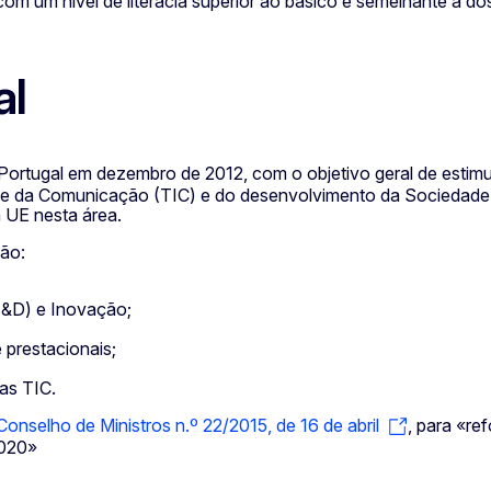
com um nível de literacia superior ao básico é semelhante à 
al
ortugal em dezembro de 2012, com o objetivo geral de estimul
o e da Comunicação (TIC) e do desenvolvimento da Sociedad
 UE nesta área.
ção:
I&D) e Inovação;
 prestacionais;
as TIC.
onselho de Ministros n.º 22/2015, de 16 de abril
, para «re
2020»