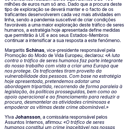
milhões de euros num só ano. Dado que a procura deste
tipo de exploração se deverá manter e o facto de os
traficantes desenvolverem cada vez mais atividades em
linha, sendo a pandemia suscetível de criar condições
favoráveis a uma maior exploração deste tráfico de seres
humanos, a estratégia hoje apresentada define medidas
que permitirão à UE e aos seus Estados-Membros
continuar a intensificar a sua resposta a este fenómeno.
Margaritis
Schinas
, vice-presidente responsável pela
Promoção do Modo de Vida Europeu, declarou:
«A luta
contra o tráfico de seres humanos faz parte integrante
do nosso trabalho com vista a criar uma Europa que
nos protege. Os traficantes tiram proveito da
vulnerabilidade das pessoas. Com base na estratégia
hoje apresentada, pretendemos adotar uma
abordagem tripartida, recorrendo de forma paralela à
legislação, às políticas prosseguidas, bem como ao
apoio operacional e ao financiamento para reduzir a
procura, desmantelar as atividades criminosas e
empoderar as vítimas deste crime abominável.»
Ylva
Johansson
, a comissária responsável pelos
Assuntos Internos, afirmou:
«O tráfico de seres
humanos constitui um crime inaceitável nas nossas