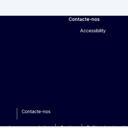
Contacte-nos
Accessibility
Contacte-nos
e
her
uas dos nossos websites
Cookies
Política de privacid