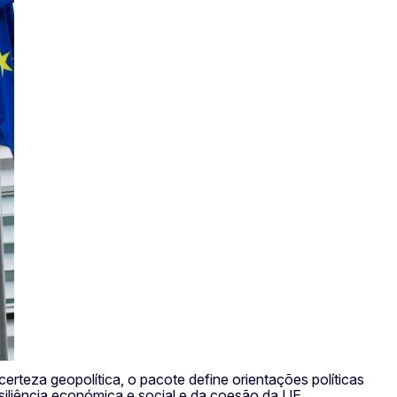
teza geopolítica, o pacote define orientações políticas
iliência económica e social e da coesão da UE,