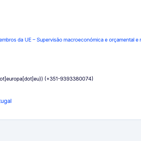
embros da UE – Supervisão macroeconómica e orçamental e re
dot]europa[dot]eu)
) (+351-9393380074)
tugal