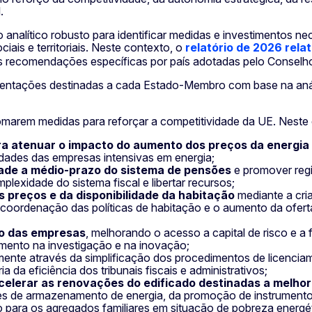
.
analítico robusto para identificar medidas e investimentos n
iais e territoriais. Neste contexto, o
relatório de 2026 relat
s recomendações específicas por país adotadas pelo Consel
entações destinadas a cada Estado-Membro com base na análise
marem medidas para reforçar a competitividade da UE. Neste 
a atenuar o impacto do aumento dos preços da energia
idades das empresas intensivas em energia;
ade a médio-prazo do sistema de pensões
e promover reg
plexidade do sistema fiscal e libertar recursos;
s preços e da disponibilidade da habitação
mediante a cria
coordenação das políticas de habitação e o aumento da oferta
ão das empresas
, melhorando o acesso a capital de risco e 
timento na investigação e na inovação;
ente através da simplificação dos procedimentos de licencia
a da eficiência dos tribunais fiscais e administrativos;
 acelerar as renovações do edificado destinadas a melhor
es de armazenamento de energia, da promoção de instrumento
 para os agregados familiares em situação de pobreza energét