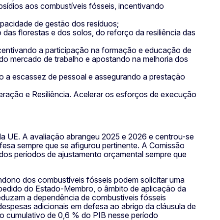
bsídios aos combustíveis fósseis, incentivando
apacidade de gestão dos resíduos;
das florestas e dos solos, do reforço da resiliência das
centivando a participação na formação e educação de
do mercado de trabalho e apostando na melhoria dos
o a escassez de pessoal e assegurando a prestação
ação e Resiliência. Acelerar os esforços de execução
a UE. A avaliação abrangeu 2025 e 2026 e centrou-se
defesa sempre que se afigurou pertinente. A Comissão
 dos períodos de ajustamento orçamental sempre que
dono dos combustíveis fósseis podem solicitar uma
A pedido do Estado-Membro, o âmbito de aplicação da
reduzam a dependência de combustíveis fósseis
 despesas adicionais em defesa ao abrigo da cláusula de
mo cumulativo de 0,6 % do PIB nesse período