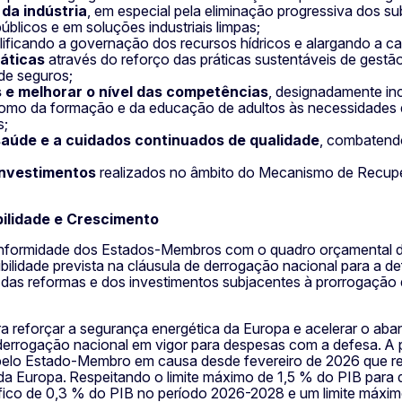
da indústria
, em especial pela eliminação progressiva dos su
blicos e em soluções industriais limpas;
plificando a governação dos recursos hídricos e alargando a c
áticas
através do reforço das práticas sustentáveis de gestão 
 de seguros;
e melhorar o nível das competências
, designadamente in
omo da formação e da educação de adultos às necessidades 
s;
saúde e a cuidados continuados de qualidade
, combatend
investimentos
realizados no âmbito do Mecanismo de Recuper
ilidade e Crescimento
onformidade dos Estados-Membros com o quadro orçamental d
ibilidade prevista na cláusula de derrogação nacional para a 
das reformas e dos investimentos subjacentes à prorrogação
eforçar a segurança energética da Europa e acelerar o aban
 de derrogação nacional em vigor para despesas com a defesa. 
s pelo Estado-Membro em causa desde fevereiro de 2026 que 
 da Europa. Respeitando o limite máximo de 1,5 % do PIB para
cífico de 0,3 % do PIB no período 2026-2028 e um limite máxi