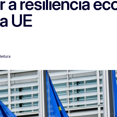
a resiliência ec
na UE
leitura