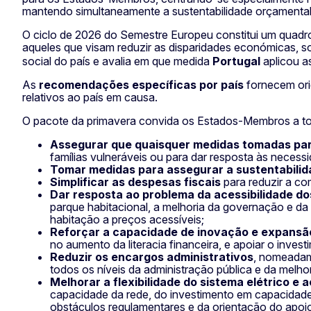
mantendo simultaneamente a sustentabilidade orçamental
O ciclo de 2026 do Semestre Europeu constitui um quadro 
aqueles que visam reduzir as disparidades económicas, soc
social do país e avalia em que medida
Portugal
aplicou a
As
recomendações específicas por país
fornecem ori
relativos ao país em causa.
O pacote da primavera convida os Estados-Membros a to
Assegurar que quaisquer medidas tomadas par
famílias vulneráveis ou para dar resposta às necess
Tomar medidas para assegurar a sustentabilid
Simplificar as despesas fiscais
para reduzir a com
Dar resposta ao problema da acessibilidade do
parque habitacional, a melhoria da governação e da 
habitação a preços acessíveis;
Reforçar a capacidade de inovação e expans
no aumento da literacia financeira, e apoiar o inves
Reduzir os encargos administrativos
, nomeadam
todos os níveis da administração pública e da melhori
Melhorar a flexibilidade do sistema elétrico e
capacidade da rede, do investimento em capacidad
obstáculos regulamentares e da orientação do apoio