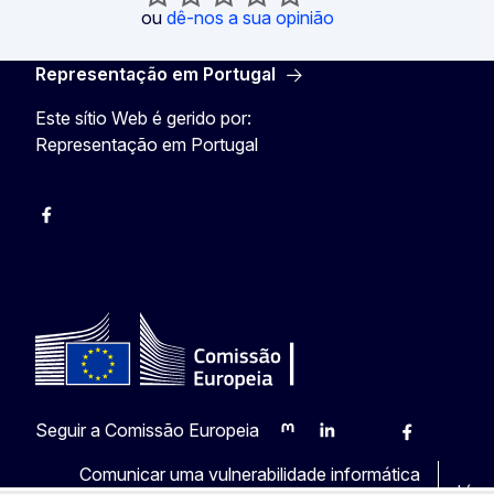
ou
dê-nos a sua opinião
Representação em Portugal
Este sítio Web é gerido por:
Representação em Portugal
Facebook
Instagram
Twitter
YouTube
Seguir a Comissão Europeia
Mastodon
LinkedIn
Bluesky
Facebook
Youtub
Ot
Comunicar uma vulnerabilidade informática
Líng