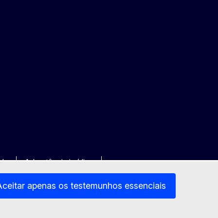
ade
Advertência jurídica
Aceitar apenas os testemunhos essenciais