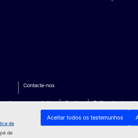
Contacte-nos
e
her
uas dos nossos websites
Cookies
Política de privacid
Aceitar todos os testemunhos
tica de
apé de