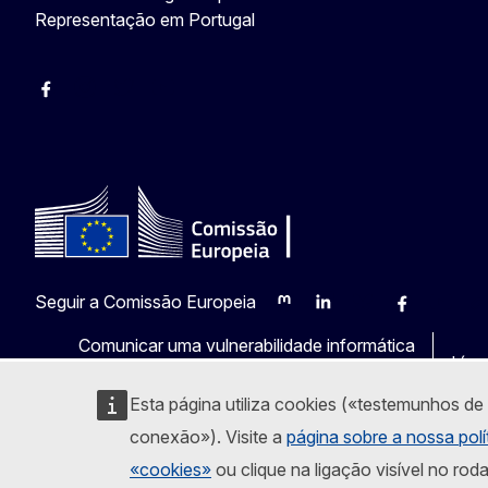
Representação em Portugal
Facebook
Instagram
Twitter
YouTube
Seguir a Comissão Europeia
Mastodon
LinkedIn
Bluesky
Facebook
Youtub
Ot
Comunicar uma vulnerabilidade informática
Líng
Esta página utiliza cookies («testemunhos de
conexão»). Visite a
página sobre a nossa polí
«cookies»
ou clique na ligação visível no rod