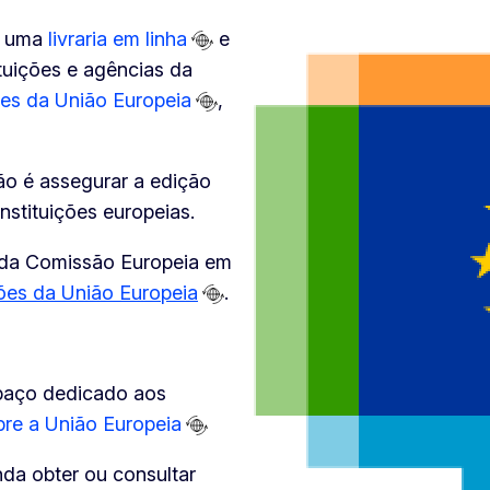
é uma
livraria em linha
e
tuições e agências da
es da União Europeia
,
são é assegurar a edição
stituições europeias.
 da Comissão Europeia em
ões da União Europeia
.
spaço dedicado aos
bre a União Europeia
nda obter ou consultar