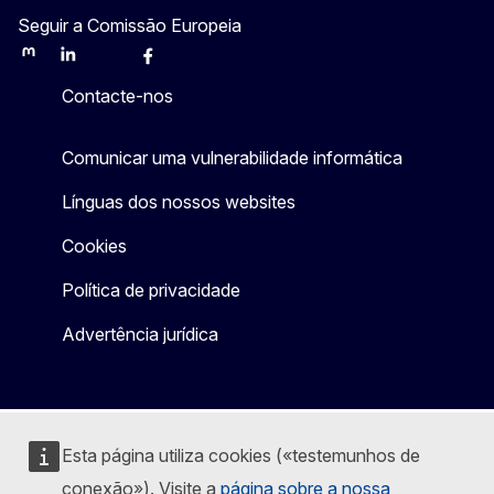
Seguir a Comissão Europeia
Mastodon
LinkedIn
Bluesky
Facebook
Youtube
Other
Contacte-nos
Comunicar uma vulnerabilidade informática
Línguas dos nossos websites
Cookies
Política de privacidade
Advertência jurídica
Esta página utiliza cookies («testemunhos de
conexão»). Visite a
página sobre a nossa