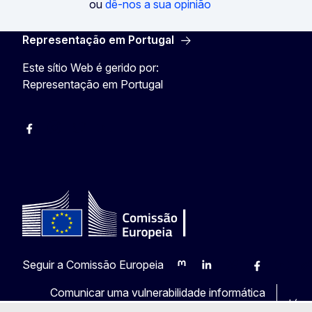
ou
dê-nos a sua opinião
Representação em Portugal
Este sítio Web é gerido por:
Representação em Portugal
Facebook
Instagram
Twitter
YouTube
Seguir a Comissão Europeia
Mastodon
LinkedIn
Bluesky
Facebook
Youtub
Ot
Comunicar uma vulnerabilidade informática
Líng