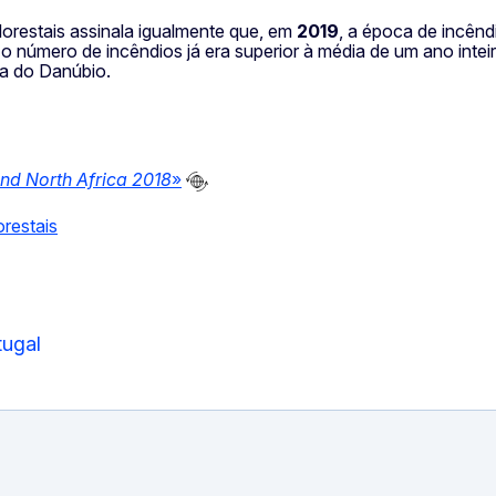
florestais assinala igualmente que, em
2019
, a época de incên
o número de incêndios já era superior à média de um ano inte
ta do Danúbio.
and North Africa 2018
»
restais
tugal