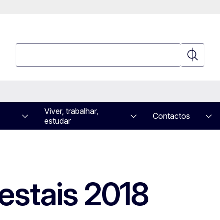
Pesquisar
Pesquisa
Viver, trabalhar,
Contactos
estudar
restais 2018