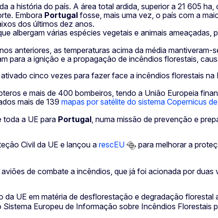
a a história do país. A área total ardida, superior a 21 605 h
norte. Embora
Portugal
fosse, mais uma vez, o país com a maio
aixos dos últimos dez anos.
que albergam várias espécies vegetais e animais ameaçadas,
os anos anteriores, as temperaturas acima da média mantiveram-
ram para a ignição e a propagação de incêndios florestais, c
 ativado cinco vezes para fazer face a incêndios florestais na
cópteros e mais de 400 bombeiros, tendo a União Europeia fin
rados mais de 139
mapas por satélite do sistema Copernicus de 
de toda a UE para
Portugal
, numa missão de prevenção e prepar
eção Civil da UE e lançou a
rescEU
para melhorar a proteç
 aviões de combate a incêndios, que já foi acionada por duas v
o da UE em matéria de desflorestação e degradação florestal
o Sistema Europeu de Informação sobre Incêndios Florestais p