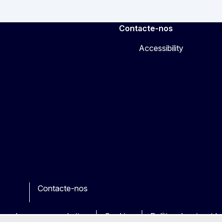
Contacte-nos
Accessibility
Contacte-nos
e
her
uas dos nossos websites
Cookies
Política de privacid