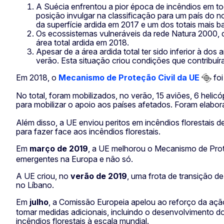
A Suécia enfrentou a pior época de incêndios em tod
posição invulgar na classificação para um país do 
da superfície ardida em 2017 e um dos totais mais b
Os ecossistemas vulneráveis da rede Natura 2000, 
área total ardida em 2018.
Apesar de a área ardida total ter sido inferior à d
verão. Esta situação criou condições que contribuí
Em 2018, o
Mecanismo de Proteção Civil da UE
foi
No total, foram mobilizados, no verão, 15 aviões, 6 heli
para mobilizar o apoio aos países afetados. Foram elabo
Além disso, a UE enviou peritos em incêndios florestais 
para fazer face aos incêndios florestais.
Em
março de 2019
, a UE melhorou o Mecanismo de Prot
emergentes na Europa e não só.
A UE criou, no
verão de 2019
, uma frota de transição de
no Líbano.
Em
julho
, a Comissão Europeia apelou ao reforço da açã
tomar medidas adicionais, incluindo o desenvolvimento d
incêndios florestais à escala mundial.