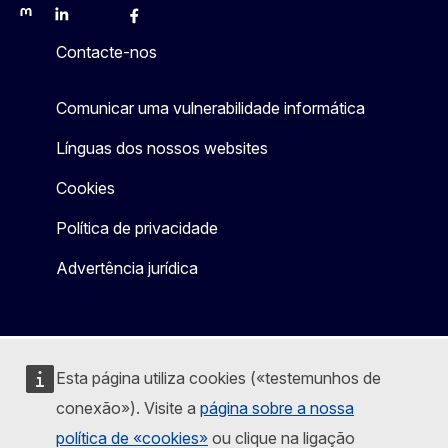
Mastodon
LinkedIn
Bluesky
Facebook
Youtube
Other
Contacte-nos
Comunicar uma vulnerabilidade informática
Línguas dos nossos websites
Cookies
Política de privacidade
Advertência jurídica
Esta página utiliza cookies («testemunhos de
conexão»). Visite a
página sobre a nossa
política de «cookies»
ou clique na ligação