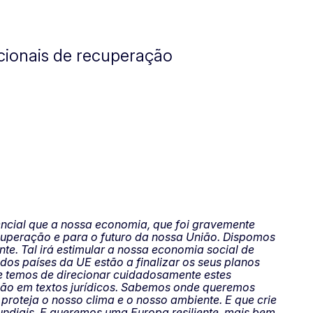
acionais de recuperação
ncial que a nossa economia, que foi gravemente
cuperação e para o futuro da nossa União. Dispomos
e. Tal irá estimular a nossa economia social de
 dos países da UE estão a finalizar os seus planos
e temos de direcionar cuidadosamente estes
ção em textos jurídicos. Sabemos onde queremos
roteja o nosso clima e o nosso ambiente. E que crie
undiais. E queremos uma Europa resiliente, mais bem