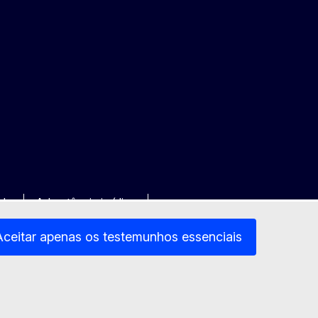
ade
Advertência jurídica
Aceitar apenas os testemunhos essenciais