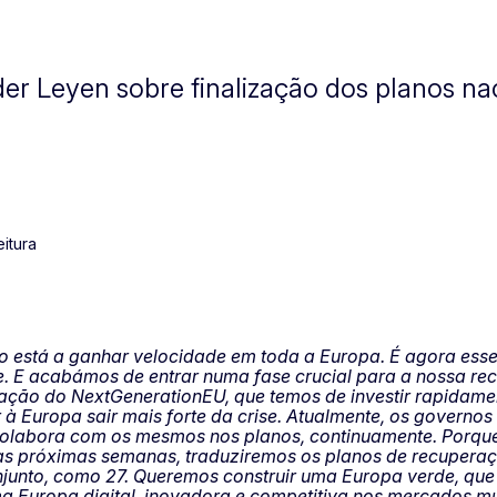
er Leyen sobre finalização dos planos n
eitura
o está a ganhar velocidade em toda a Europa. É agora esse
. E acabámos de entrar numa fase crucial para a nossa re
ação do NextGenerationEU, que temos de investir rapidament
 à Europa sair mais forte da crise. Atualmente, os governos
 colabora com os mesmos nos planos, continuamente. Porqu
Nas próximas semanas, traduziremos os planos de recupera
unto, como 27. Queremos construir uma Europa verde, que p
ma Europa digital, inovadora e competitiva nos mercados m