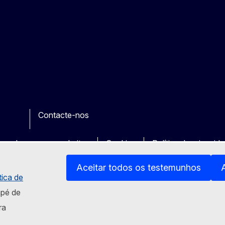
Contacte-nos
e
her
uas dos nossos websites
Cookies
Política de privacid
Aceitar todos os testemunhos
tica de
apé de
ra