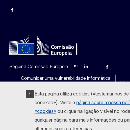
Facebook
Instagram
Twitter
YouTube
Seguir a Comissão Europeia
Mastodon
LinkedIn
Bluesky
Facebook
Youtub
Ot
Comunicar uma vulnerabilidade informática
Líng
Esta página utiliza cookies («testemunhos de
conexão»). Visite a
página sobre a nossa polí
«cookies»
ou clique na ligação visível no rod
qualquer página para mais informações ou pa
alterar as suas preferências.