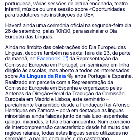
portuguesa, várias sessões de leitura encenada, teatro
infantil, música ou uma sessão sobre «Oportunidades
para tradutores nas instituições da UE».
Haverá ainda uma cerimónia oficial na segunda-feira dia
26 de setembro, pelas 10h30, para assinalar o Dia
Europeu das Línguas.
Ainda no âmbito das celebrações do Dia Europeu das
Línguas, decorre também na sexta-feira dia 23, da parte
da manhã, no
Facebook
da Representação da
Comissão Europeia em Portugal, um seminário em linha
dirigido às escolas, mas aberto a todos os interessados,
sobre
As
Línguas da Raia
entre Portugal e Espanha.
Realizado em parceria com a Representação da
Comissão Europeia em Espanha e organizado pelas
Antenas da Direção-Geral da Tradução da Comissão
Europeia em Madrid e Lisboa, este seminário –
parcialmente transmitido desde a Fundação Rei Afonso
Henriques em Zamora – porá em destaque as línguas
minoritárias ainda faladas junto da raia luso-espanhola:
galego, mirandês, a fala e barranquenho. Num exercício
de intercompreensão característico desde há muito das
regiões raianas, todas estas línguas serão utilizadas no
seminário, a par do português e do castelhano.