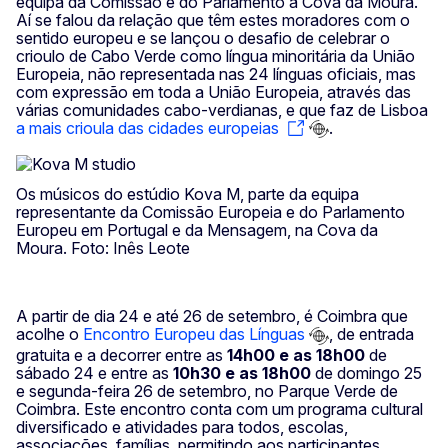
equipa da Comissão e do Parlamento à Cova da Moura.
Aí se falou da relação que têm estes moradores com o
sentido europeu e se lançou o desafio de celebrar o
crioulo de Cabo Verde como língua minoritária da União
Europeia, não representada nas 24 línguas oficiais, mas
com expressão em toda a União Europeia, através das
várias comunidades cabo-verdianas, e que faz de Lisboa
a mais crioula das cidades europeias
.
Os músicos do estúdio Kova M, parte da equipa
representante da Comissão Europeia e do Parlamento
Europeu em Portugal e da Mensagem, na Cova da
Moura. Foto: Inês Leote
A partir de dia 24 e até 26 de setembro, é Coimbra que
acolhe o
Encontro Europeu das Línguas
, de entrada
gratuita e a decorrer entre as
14h00 e as 18h00
de
sábado 24 e entre as
10h30 e as 18h00
de domingo 25
e segunda-feira 26 de setembro, no Parque Verde de
Coimbra. Este encontro conta com um programa cultural
diversificado e atividades para todos, escolas,
associações, famílias, permitindo aos participantes